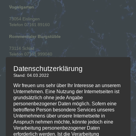
Vogelgarten
73054 Eislingen
Telefon 07161 89160
Rommentaler Burgstüble
73114 Schlat
Telefon 07161 999040
Sonnenhalde Bad Boll
Datenschutzerklärung
Stand: 04.03.2022
73087 Bad Boll
Telefon 07164 94030
Wir freuen uns sehr über Ihr Interesse an unserem
Unternehmen. Eine Nutzung der Internetseiten ist
Seminaris Bad Boll
grundsätzlich ohne jede Angabe
personenbezogener Daten möglich. Sofern eine
73087 Bad Boll
betroffene Person besondere Services unseres
Telefon 07164 8050
Unternehmens über unsere Internetseite in
Anspruch nehmen möchte, könnte jedoch eine
Rosenau Bad Boll
Verarbeitung personenbezogener Daten
erforderlich werden. Ist die Verarbeitung