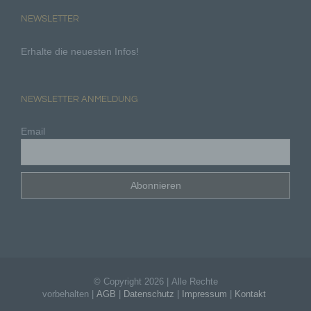
unter anderem die folgenden Begriffe:
NEWSLETTER
Erhalte die neuesten Infos!
a) personenbezogene Daten
Personenbezogene Daten sind alle Informationen,
die sich auf eine identifizierte oder identifizierbare
NEWSLETTER ANMELDUNG
natürliche Person (im Folgenden „betroffene
Person") beziehen. Als identifizierbar wird eine
Email
natürliche Person angesehen, die direkt oder
indirekt, insbesondere mittels Zuordnung zu einer
Kennung wie einem Namen, zu einer
Kennnummer, zu Standortdaten, zu einer Online-
Kennung oder zu einem oder mehreren
besonderen Merkmalen, die Ausdruck der
physischen, physiologischen, genetischen,
psychischen, wirtschaftlichen, kulturellen oder
sozialen Identität dieser natürlichen Person sind,
identifiziert werden kann.
b) betroffene Person
© Copyright
2026 | Alle Rechte
vorbehalten |
AGB
|
Datenschutz
|
Impressum
|
Kontakt
Betroffene Person ist jede identifizierte oder