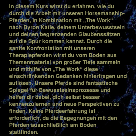
In diesem Kurs wirst du erfahren, wie du
durch die Arbeit mit unseren Horsemanship-
Pferden, in Kombination mit „The Work“
nach Byron Katie, deinem Unterbewusstsein
und deinen begrenzenden Glaubenssätzen
auf die Spur kommen kannst. Durch die
sanfte Konfrontation mit unseren
Therapiepferden wirst du vom Boden aus
Themenmaterial von großer Tiefe sammeln
und mithilfe von „The Work“ diese
einschränkenden Gedanken hinterfragen und
auflösen. Unsere Pferde sind fantastische
Spiegel für Bewusstseinsprozesse und
helfen dir dabei, dich selbst besser
kennenzulernen und neue Perspektiven zu
finden. Keine Pferdeerfahrung ist
erforderlich, da die Begegnungen mit den
Pferden ausschließlich am Boden
stattfinden.