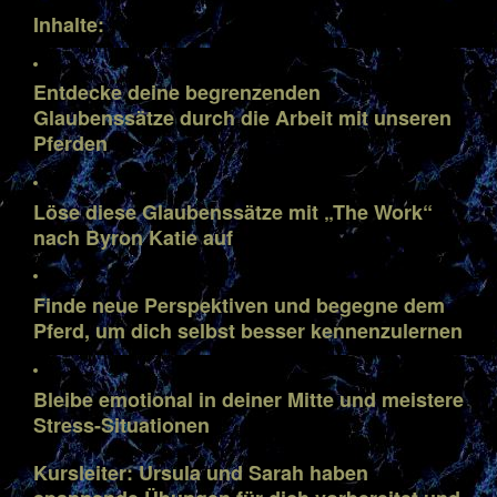
Inhalte:
Entdecke deine begrenzenden
Glaubenssätze durch die Arbeit mit unseren
Pferden
Löse diese Glaubenssätze mit „The Work“
nach Byron Katie auf
Finde neue Perspektiven und begegne dem
Pferd, um dich selbst besser kennenzulernen
Bleibe emotional in deiner Mitte und meistere
Stress-Situationen
Kursleiter: Ursula und Sarah haben